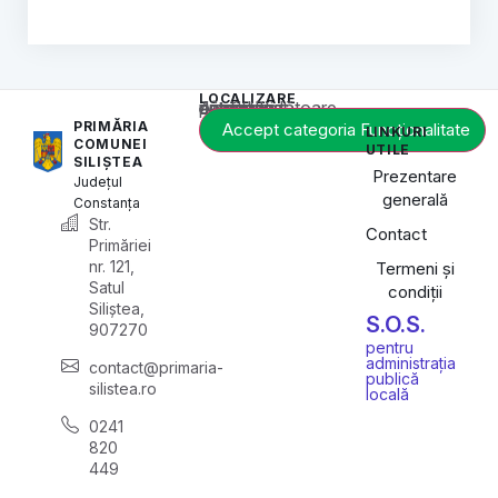
LOCALIZARE
Acest conținut este blocat până când acceptați categoria corespunzătoare de cookie-uri.
PRIMĂRIA
Accept categoria Funcționalitate
LINKURI
COMUNEI
UTILE
SILIȘTEA
Prezentare
Județul
generală
Constanța
Str.
Contact
Primăriei
nr. 121,
Termeni și
Satul
condiții
Siliștea,
S.O.S.
907270
pentru
administrația
contact@primaria-
publică
silistea.ro
locală
0241
820
449