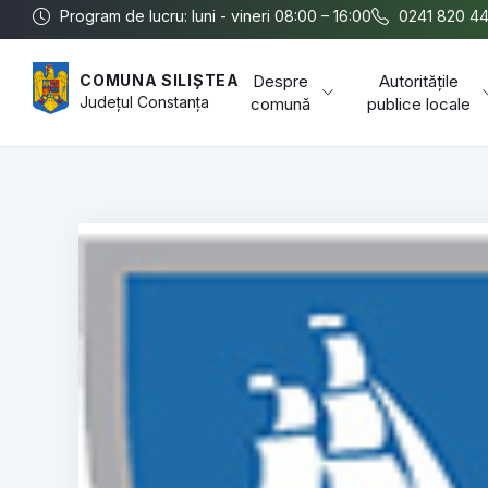
Program de lucru: luni - vineri 08:00 – 16:00
0241 820 4
Despre
Autoritățile
COMUNA SILIȘTEA
Județul
Constanța
comună
publice locale