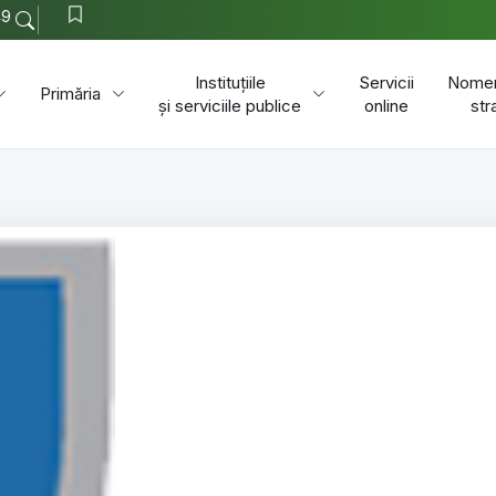
49
Instituțiile
Servicii
Nomen
Primăria
și serviciile publice
online
str