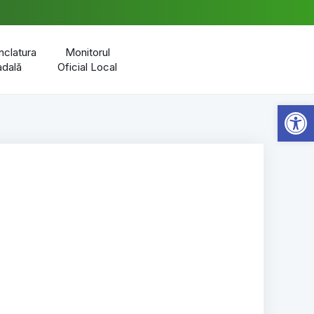
clatura
Monitorul
adală
Oficial Local
Open 