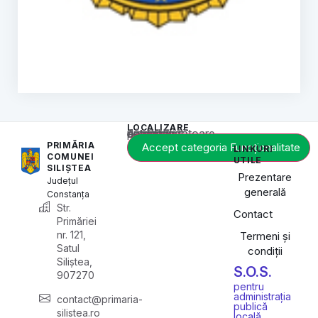
LOCALIZARE
Acest conținut este blocat până când acceptați categoria corespunzătoare de cookie-uri.
PRIMĂRIA
Accept categoria Funcționalitate
LINKURI
COMUNEI
UTILE
SILIȘTEA
Prezentare
Județul
generală
Constanța
Str.
Contact
Primăriei
nr. 121,
Termeni și
Satul
condiții
Siliștea,
S.O.S.
907270
pentru
administrația
contact@primaria-
publică
silistea.ro
locală