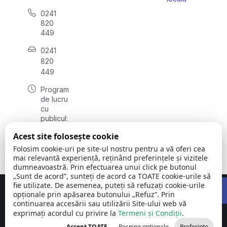
0241
820
449
0241
820
449
Program
de lucru
cu
publicul:
luni -
Acest site folosește cookie
vineri
08:00 –
Folosim cookie-uri pe site-ul nostru pentru a vă oferi cea
16:00
mai relevantă experiență, reținând preferințele și vizitele
dumneavoastră. Prin efectuarea unui click pe butonul
„Sunt de acord”, sunteți de acord ca TOATE cookie-urile să
Open 
fie utilizate. De asemenea, puteți să refuzați cookie-urile
Concept realizat de
Big Media Relații Publice SRL
opționale prin apăsarea butonului „Refuz”. Prin
continuarea accesării sau utilizării Site-ului web vă
exprimați acordul cu privire la
Comuna Siliștea
Termeni și Condiții
©
Toate
.
| județul
2026
drepturile
Accept TOATE
Resping opționale
Preferințe