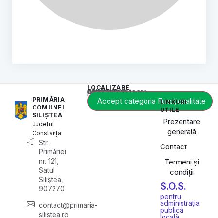
LOCALIZARE
Acest conținut este blocat până când acceptați categoria corespunzătoare de cookie-uri.
PRIMĂRIA
Accept categoria Funcționalitate
LINKURI
COMUNEI
UTILE
SILIȘTEA
Prezentare
Județul
generală
Constanța
Str.
Contact
Primăriei
nr. 121,
Termeni și
Satul
condiții
Siliștea,
S.O.S.
907270
pentru
administrația
contact@primaria-
publică
silistea.ro
locală