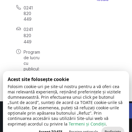
0241
820
449
0241
820
449
Program
de lucru
cu
publicul:
luni -
Acest site folosește cookie
vineri
08:00 –
Folosim cookie-uri pe site-ul nostru pentru a vă oferi cea
16:00
mai relevantă experiență, reținând preferințele și vizitele
dumneavoastră. Prin efectuarea unui click pe butonul
„Sunt de acord”, sunteți de acord ca TOATE cookie-urile să
Open 
fie utilizate. De asemenea, puteți să refuzați cookie-urile
Concept realizat de
Big Media Relații Publice SRL
opționale prin apăsarea butonului „Refuz”. Prin
continuarea accesării sau utilizării Site-ului web vă
exprimați acordul cu privire la
Comuna Siliștea
Termeni și Condiții
©
Toate
.
| județul
2026
drepturile
Accept TOATE
Resping opționale
Preferințe