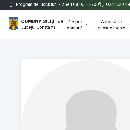
Program de lucru: luni - vineri 08:00 – 16:00
0241 820 4
Despre
Autoritățile
COMUNA SILIȘTEA
Județul
Constanța
comună
publice locale