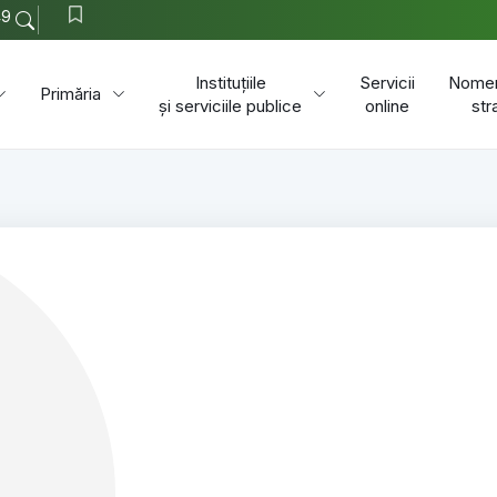
49
Instituțiile
Servicii
Nomen
Primăria
și serviciile publice
online
str