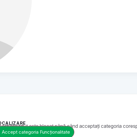
OCALIZARE
t este blocat până când acceptați categoria corespunzătoare de cookie-uri.
Accept categoria Funcționalitate