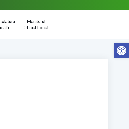
clatura
Monitorul
adală
Oficial Local
Open 