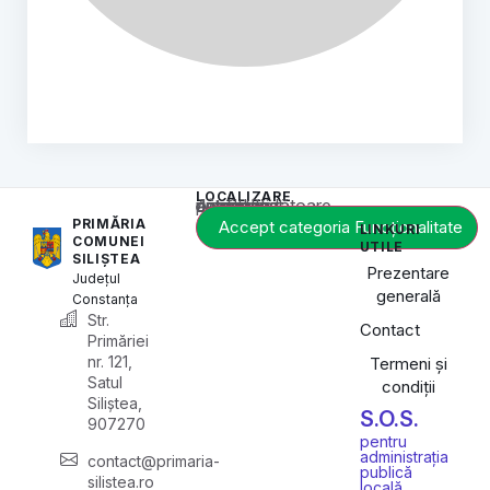
LOCALIZARE
Acest conținut este blocat până când acceptați categoria corespunzătoare de cookie-uri.
PRIMĂRIA
Accept categoria Funcționalitate
LINKURI
COMUNEI
UTILE
SILIȘTEA
Prezentare
Județul
generală
Constanța
Str.
Contact
Primăriei
nr. 121,
Termeni și
Satul
condiții
Siliștea,
S.O.S.
907270
pentru
administrația
contact@primaria-
publică
silistea.ro
locală