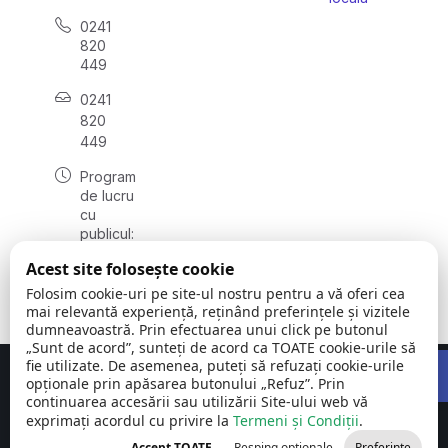
0241
820
449
0241
820
449
Program
de lucru
cu
publicul:
luni -
Acest site folosește cookie
vineri
08:00 –
Folosim cookie-uri pe site-ul nostru pentru a vă oferi cea
16:00
mai relevantă experiență, reținând preferințele și vizitele
dumneavoastră. Prin efectuarea unui click pe butonul
„Sunt de acord”, sunteți de acord ca TOATE cookie-urile să
Open 
fie utilizate. De asemenea, puteți să refuzați cookie-urile
Concept realizat de
Big Media Relații Publice SRL
opționale prin apăsarea butonului „Refuz”. Prin
continuarea accesării sau utilizării Site-ului web vă
exprimați acordul cu privire la
Comuna Siliștea
Termeni și Condiții
©
Toate
.
| județul
2026
drepturile
Accept TOATE
Resping opționale
Preferințe