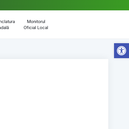
clatura
Monitorul
adală
Oficial Local
Open 