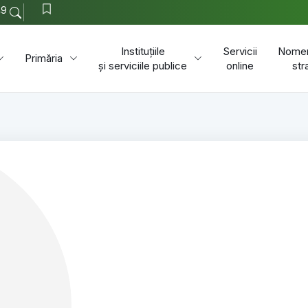
49
Instituțiile
Servicii
Nomen
Primăria
și serviciile publice
online
str