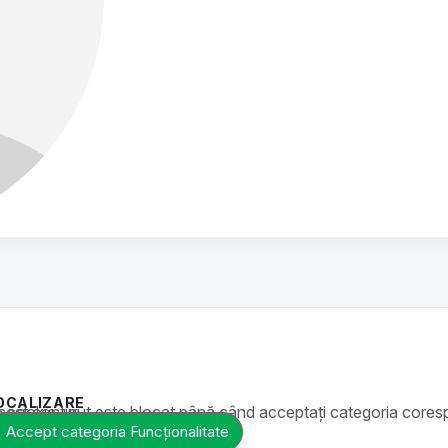
OCALIZARE
t este blocat până când acceptați categoria corespunzătoare de cookie-uri.
Accept categoria Funcționalitate