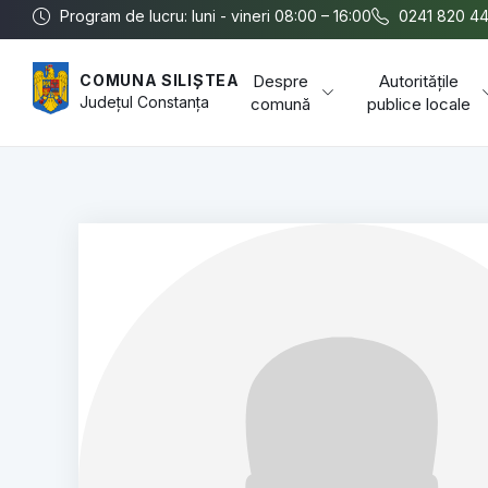
Program de lucru: luni - vineri 08:00 – 16:00
0241 820 4
Despre
Autoritățile
COMUNA SILIȘTEA
Județul
Constanța
comună
publice locale