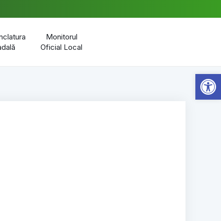
clatura
Monitorul
adală
Oficial Local
Open 