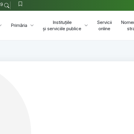
49
Instituțiile
Servicii
Nomen
Primăria
și serviciile publice
online
str