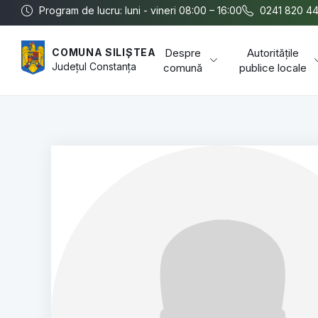
Program de lucru: luni - vineri 08:00 – 16:00
0241 820 4
Despre
Autoritățile
COMUNA SILIȘTEA
Județul
Constanța
comună
publice locale