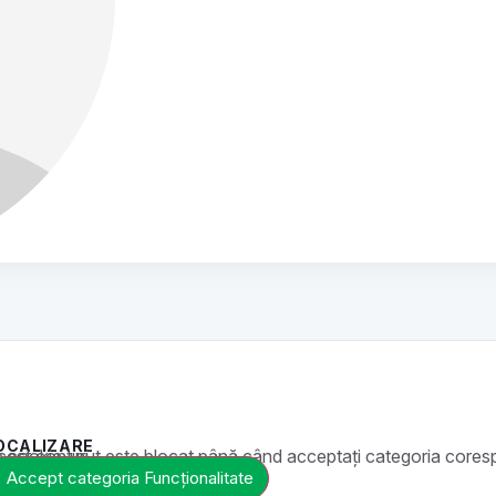
OCALIZARE
t este blocat până când acceptați categoria corespunzătoare de cookie-uri.
Accept categoria Funcționalitate