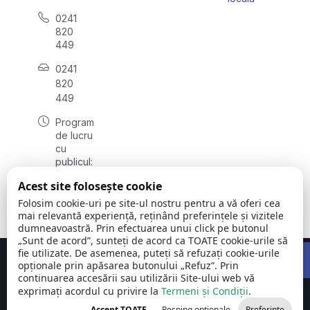
0241
820
449
0241
820
449
Program
de lucru
cu
publicul:
luni -
Acest site folosește cookie
vineri
08:00 –
Folosim cookie-uri pe site-ul nostru pentru a vă oferi cea
16:00
mai relevantă experiență, reținând preferințele și vizitele
dumneavoastră. Prin efectuarea unui click pe butonul
„Sunt de acord”, sunteți de acord ca TOATE cookie-urile să
Open 
fie utilizate. De asemenea, puteți să refuzați cookie-urile
Concept realizat de
Big Media Relații Publice SRL
opționale prin apăsarea butonului „Refuz”. Prin
continuarea accesării sau utilizării Site-ului web vă
exprimați acordul cu privire la
Comuna Siliștea
Termeni și Condiții
©
Toate
.
| județul
2026
drepturile
Accept TOATE
Resping opționale
Preferințe