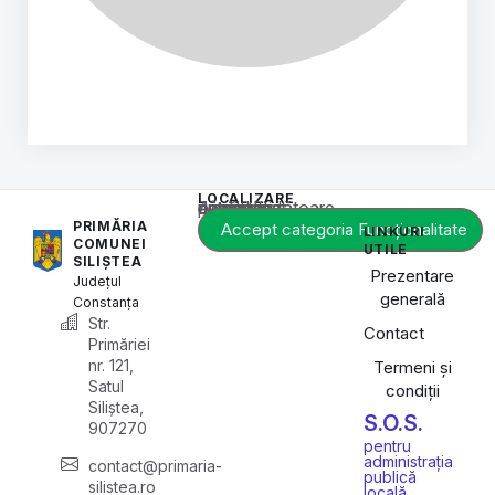
LOCALIZARE
Acest conținut este blocat până când acceptați categoria corespunzătoare de cookie-uri.
PRIMĂRIA
Accept categoria Funcționalitate
LINKURI
COMUNEI
UTILE
SILIȘTEA
Prezentare
Județul
generală
Constanța
Str.
Contact
Primăriei
nr. 121,
Termeni și
Satul
condiții
Siliștea,
S.O.S.
907270
pentru
administrația
contact@primaria-
publică
silistea.ro
locală