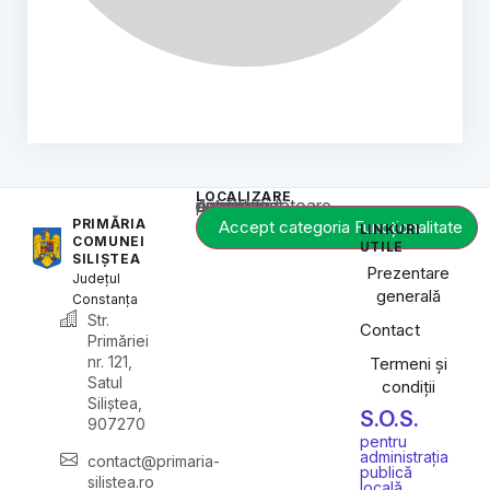
LOCALIZARE
Acest conținut este blocat până când acceptați categoria corespunzătoare de cookie-uri.
PRIMĂRIA
Accept categoria Funcționalitate
LINKURI
COMUNEI
UTILE
SILIȘTEA
Prezentare
Județul
generală
Constanța
Str.
Contact
Primăriei
nr. 121,
Termeni și
Satul
condiții
Siliștea,
S.O.S.
907270
pentru
administrația
contact@primaria-
publică
silistea.ro
locală