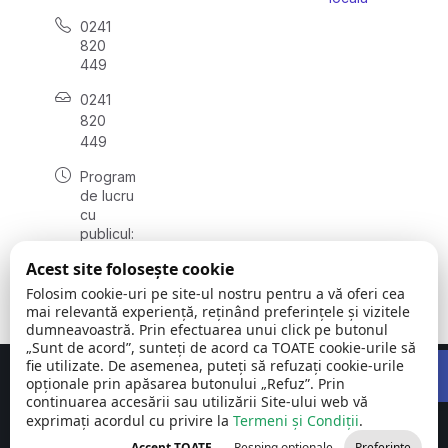
0241
820
449
0241
820
449
Program
de lucru
cu
publicul:
luni -
Acest site folosește cookie
vineri
08:00 –
Folosim cookie-uri pe site-ul nostru pentru a vă oferi cea
16:00
mai relevantă experiență, reținând preferințele și vizitele
dumneavoastră. Prin efectuarea unui click pe butonul
„Sunt de acord”, sunteți de acord ca TOATE cookie-urile să
Open 
fie utilizate. De asemenea, puteți să refuzați cookie-urile
Concept realizat de
Big Media Relații Publice SRL
opționale prin apăsarea butonului „Refuz”. Prin
continuarea accesării sau utilizării Site-ului web vă
exprimați acordul cu privire la
Comuna Siliștea
Termeni și Condiții
©
Toate
.
| județul
2026
drepturile
Accept TOATE
Resping opționale
Preferințe