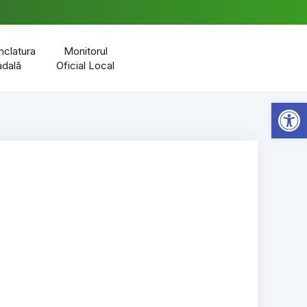
clatura
Monitorul
adală
Oficial Local
Open 