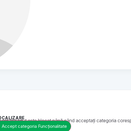
OCALIZARE
t este blocat până când acceptați categoria corespunzătoare de cookie-uri.
Accept categoria Funcționalitate