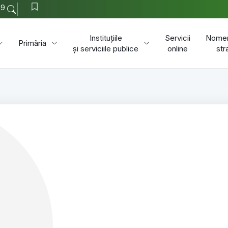
49
Instituțiile
Servicii
Nomen
Primăria
și serviciile publice
online
str