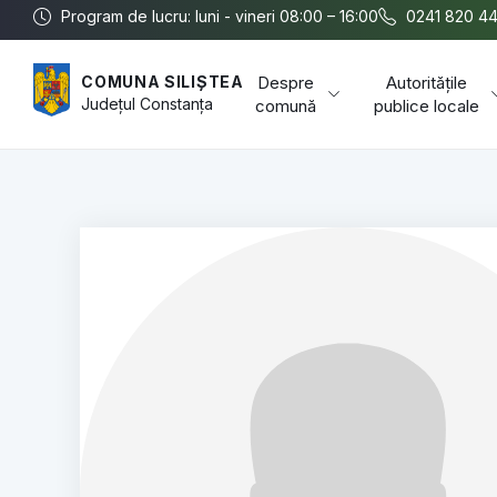
Program de lucru: luni - vineri 08:00 – 16:00
0241 820 4
Despre
Autoritățile
COMUNA SILIȘTEA
Județul
Constanța
comună
publice locale