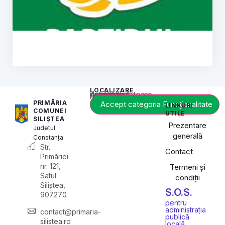
LOCALIZARE
Acest conținut este blocat până când acceptați categoria corespunzătoare de cookie-uri.
PRIMĂRIA
Accept categoria Funcționalitate
LINKURI
COMUNEI
UTILE
SILIȘTEA
Prezentare
Județul
generală
Constanța
Str.
Contact
Primăriei
nr. 121,
Termeni și
Satul
condiții
Siliștea,
S.O.S.
907270
pentru
administrația
contact@primaria-
publică
silistea.ro
locală