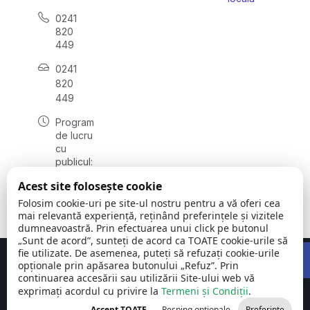
0241
820
449
0241
820
449
Program
de lucru
cu
publicul:
luni -
Acest site folosește cookie
vineri
08:00 –
Folosim cookie-uri pe site-ul nostru pentru a vă oferi cea
16:00
mai relevantă experiență, reținând preferințele și vizitele
dumneavoastră. Prin efectuarea unui click pe butonul
„Sunt de acord”, sunteți de acord ca TOATE cookie-urile să
Open 
fie utilizate. De asemenea, puteți să refuzați cookie-urile
Concept realizat de
Big Media Relații Publice SRL
opționale prin apăsarea butonului „Refuz”. Prin
continuarea accesării sau utilizării Site-ului web vă
exprimați acordul cu privire la
Comuna Siliștea
Termeni și Condiții
©
Toate
.
| județul
2026
drepturile
Accept TOATE
Resping opționale
Preferințe