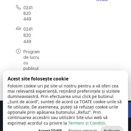
0241
820
449
0241
820
449
Program
de lucru
cu
publicul:
luni -
Acest site folosește cookie
vineri
08:00 –
Folosim cookie-uri pe site-ul nostru pentru a vă oferi cea
16:00
mai relevantă experiență, reținând preferințele și vizitele
dumneavoastră. Prin efectuarea unui click pe butonul
„Sunt de acord”, sunteți de acord ca TOATE cookie-urile să
Open 
fie utilizate. De asemenea, puteți să refuzați cookie-urile
Concept realizat de
Big Media Relații Publice SRL
opționale prin apăsarea butonului „Refuz”. Prin
continuarea accesării sau utilizării Site-ului web vă
exprimați acordul cu privire la
Comuna Siliștea
Termeni și Condiții
©
Toate
.
| județul
2026
drepturile
Accept TOATE
Resping opționale
Preferințe