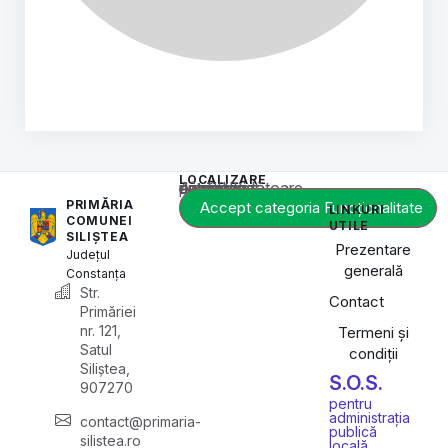
LOCALIZARE
Acest conținut este blocat până când acceptați categoria corespunzătoare de cookie-uri.
PRIMĂRIA
Accept categoria Funcționalitate
LINKURI
COMUNEI
UTILE
SILIȘTEA
Prezentare
Județul
generală
Constanța
Str.
Contact
Primăriei
nr. 121,
Termeni și
Satul
condiții
Siliștea,
S.O.S.
907270
pentru
administrația
contact@primaria-
publică
silistea.ro
locală