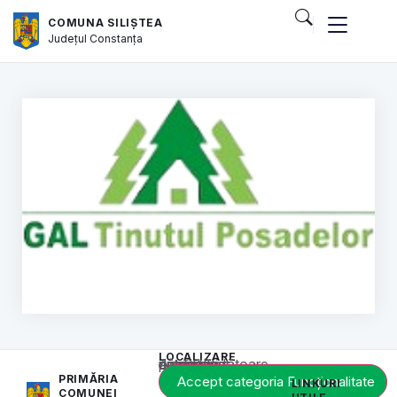
COMUNA SILIȘTEA
Județul
Constanța
LOCALIZARE
Acest conținut este blocat până când acceptați categoria corespunzătoare de cookie-uri.
PRIMĂRIA
Accept categoria Funcționalitate
LINKURI
COMUNEI