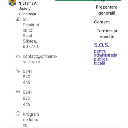
UTILE
SILIȘTEA
Prezentare
Județul
generală
Constanța
Str.
Contact
Primăriei
nr. 121,
Termeni și
Satul
condiții
Siliștea,
S.O.S.
907270
pentru
administrația
contact@primaria-
publică
silistea.ro
locală
0241
820
449
0241
820
449
Program
de lucru
cu