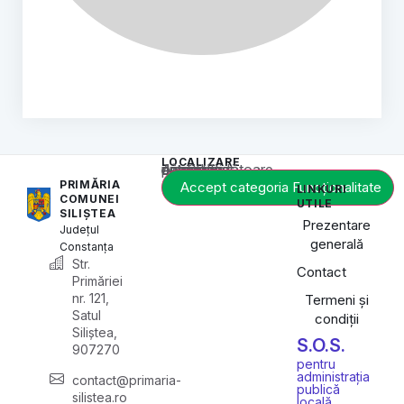
LOCALIZARE
Acest conținut este blocat până când acceptați categoria corespunzătoare de cookie-uri.
PRIMĂRIA
Accept categoria Funcționalitate
LINKURI
COMUNEI
UTILE
SILIȘTEA
Prezentare
Județul
generală
Constanța
Str.
Contact
Primăriei
nr. 121,
Termeni și
Satul
condiții
Siliștea,
S.O.S.
907270
pentru
administrația
contact@primaria-
publică
silistea.ro
locală