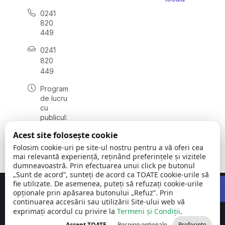
0241
820
449
0241
820
449
Program
de lucru
cu
publicul:
luni -
Acest site folosește cookie
vineri
08:00 –
Folosim cookie-uri pe site-ul nostru pentru a vă oferi cea
16:00
mai relevantă experiență, reținând preferințele și vizitele
dumneavoastră. Prin efectuarea unui click pe butonul
„Sunt de acord”, sunteți de acord ca TOATE cookie-urile să
Open 
fie utilizate. De asemenea, puteți să refuzați cookie-urile
Concept realizat de
Big Media Relații Publice SRL
opționale prin apăsarea butonului „Refuz”. Prin
continuarea accesării sau utilizării Site-ului web vă
exprimați acordul cu privire la
Comuna Siliștea
Termeni și Condiții
©
Toate
.
| județul
2026
drepturile
Accept TOATE
Resping opționale
Preferințe