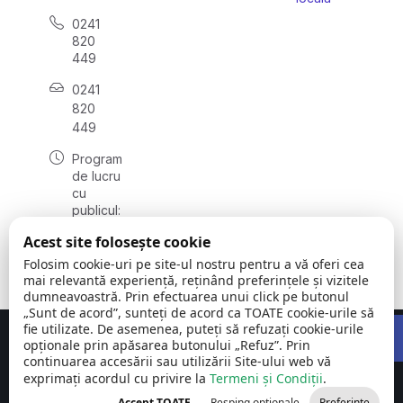
0241
820
449
0241
820
449
Program
de lucru
cu
publicul:
luni -
Acest site folosește cookie
vineri
08:00 –
Folosim cookie-uri pe site-ul nostru pentru a vă oferi cea
16:00
mai relevantă experiență, reținând preferințele și vizitele
dumneavoastră. Prin efectuarea unui click pe butonul
„Sunt de acord”, sunteți de acord ca TOATE cookie-urile să
Open 
fie utilizate. De asemenea, puteți să refuzați cookie-urile
Concept realizat de
Big Media Relații Publice SRL
opționale prin apăsarea butonului „Refuz”. Prin
continuarea accesării sau utilizării Site-ului web vă
exprimați acordul cu privire la
Comuna Siliștea
Termeni și Condiții
©
Toate
.
| județul
2026
drepturile
Accept TOATE
Resping opționale
Preferințe