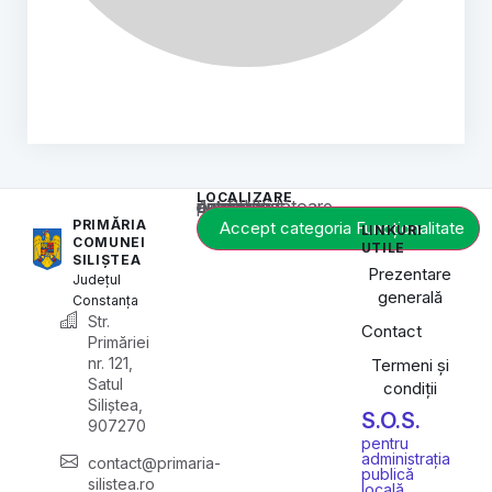
LOCALIZARE
Acest conținut este blocat până când acceptați categoria corespunzătoare de cookie-uri.
PRIMĂRIA
Accept categoria Funcționalitate
LINKURI
COMUNEI
UTILE
SILIȘTEA
Prezentare
Județul
generală
Constanța
Str.
Contact
Primăriei
nr. 121,
Termeni și
Satul
condiții
Siliștea,
S.O.S.
907270
pentru
administrația
contact@primaria-
publică
silistea.ro
locală