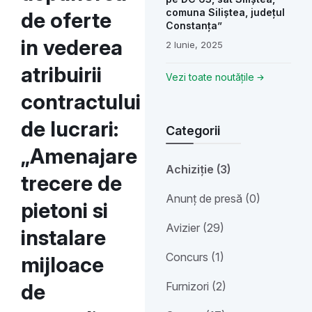
comuna Siliștea, județul
de oferte
Constanța”
in vederea
2 Iunie, 2025
atribuirii
Vezi toate noutățile
contractului
de lucrari:
Categorii
„Amenajare
Achiziție (3)
trecere de
Anunț de presă (0)
pietoni si
Avizier (29)
instalare
Concurs (1)
mijloace
Furnizori (2)
de