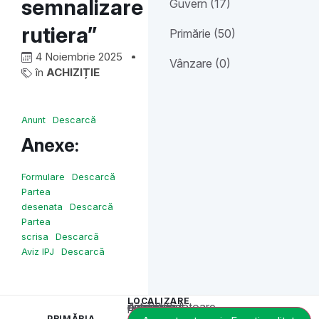
semnalizare
Guvern (17)
rutiera”
Primărie (50)
4 Noiembrie 2025
Vânzare (0)
în
ACHIZIȚIE
Anunt
Descarcă
Anexe:
Formulare
Descarcă
Partea
desenata
Descarcă
Partea
scrisa
Descarcă
Aviz IPJ
Descarcă
LOCALIZARE
Acest conținut este blocat până când acceptați categoria corespunzătoare de cookie-uri.
PRIMĂRIA