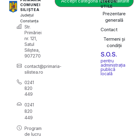
Accept categoria Funcționalitate
LINKURI
COMUNEI
UTILE
SILIȘTEA
Prezentare
Județul
generală
Constanța
Str.
Contact
Primăriei
nr. 121,
Termeni și
Satul
condiții
Siliștea,
S.O.S.
907270
pentru
administrația
contact@primaria-
publică
silistea.ro
locală
0241
820
449
0241
820
449
Program
de lucru