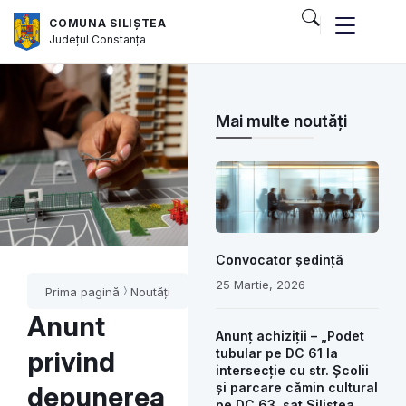
COMUNA SILIȘTEA
Județul
Constanța
Mai multe noutăți
Convocator ședință
25 Martie, 2026
Prima pagină
Noutăți
Anunt
Anunț achiziții – „Podet
privind
tubular pe DC 61 la
intersecție cu str. Școlii
și parcare cămin cultural
depunerea
pe DC 63, sat Siliștea,