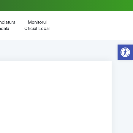
clatura
Monitorul
adală
Oficial Local
Open 