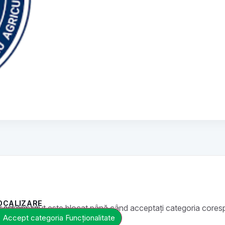
OCALIZARE
t este blocat până când acceptați categoria corespunzătoare de cookie-uri.
Accept categoria Funcționalitate