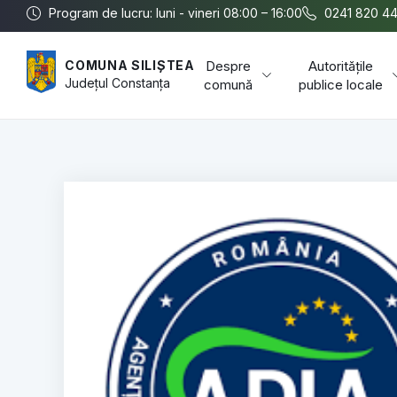
Program de lucru: luni - vineri 08:00 – 16:00
0241 820 4
Despre
Autoritățile
COMUNA SILIȘTEA
Județul
Constanța
comună
publice locale