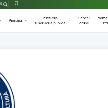
49
Instituțiile
Servicii
Nomen
Primăria
și serviciile publice
online
str