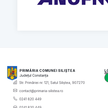
PRIMĂRIA COMUNEI SILIȘTEA
L
Acest conținu
Județul
Constanța
Str. Primăriei nr. 121, Satul Siliștea, 907270
contact@primaria-silistea.ro
0241 820 449
0241 820 449