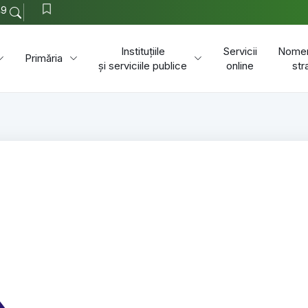
49
Instituțiile
Servicii
Nomen
Primăria
și serviciile publice
online
str