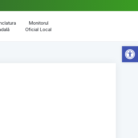
clatura
Monitorul
adală
Oficial Local
Open 