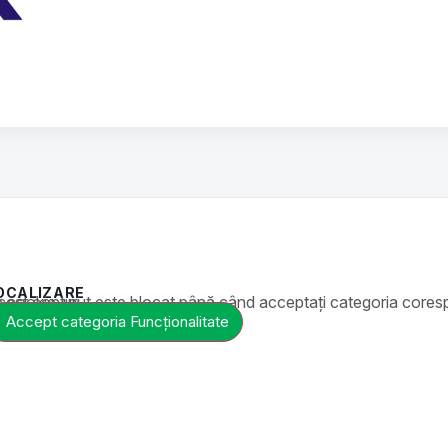
OCALIZARE
t este blocat până când acceptați categoria corespunzătoare de cookie-uri.
Accept categoria Funcționalitate