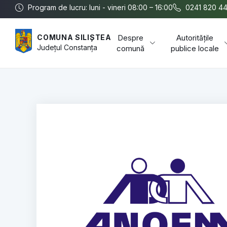
Program de lucru: luni - vineri 08:00 – 16:00
0241 820 4
Despre
Autoritățile
COMUNA SILIȘTEA
Județul
Constanța
comună
publice locale