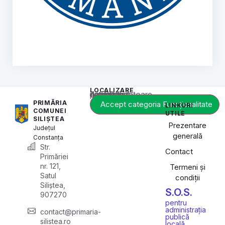
LOCALIZARE
Acest conținut este blocat până când acceptați categoria corespunzătoare de cookie-uri.
PRIMĂRIA
Accept categoria Funcționalitate
LINKURI
COMUNEI
UTILE
SILIȘTEA
Prezentare
Județul
generală
Constanța
Str.
Contact
Primăriei
nr. 121,
Termeni și
Satul
condiții
Siliștea,
S.O.S.
907270
pentru
administrația
contact@primaria-
publică
silistea.ro
locală