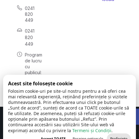
0241
820
449
0241
820
449
Program
de lucru
cu
publicul:
luni -
Acest site folosește cookie
vineri
08:00 –
Folosim cookie-uri pe site-ul nostru pentru a vă oferi cea
16:00
mai relevantă experiență, reținând preferințele și vizitele
dumneavoastră. Prin efectuarea unui click pe butonul
„Sunt de acord”, sunteți de acord ca TOATE cookie-urile să
Open 
fie utilizate. De asemenea, puteți să refuzați cookie-urile
Concept realizat de
Big Media Relații Publice SRL
opționale prin apăsarea butonului „Refuz”. Prin
continuarea accesării sau utilizării Site-ului web vă
exprimați acordul cu privire la
Comuna Siliștea
Termeni și Condiții
©
Toate
.
| județul
2026
drepturile
Accept TOATE
Resping opționale
Preferințe