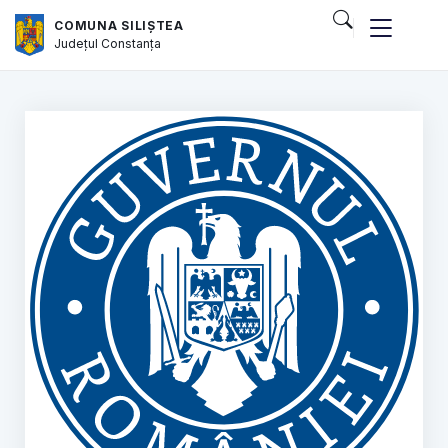
COMUNA SILIȘTEA
Județul
Constanța