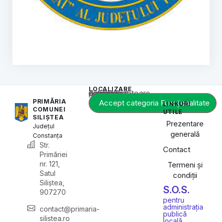
LOCALIZARE
Acest conținut este blocat până când acceptați categoria corespunzătoare de cookie-uri.
PRIMĂRIA
Accept categoria Funcționalitate
LINKURI
COMUNEI
UTILE
SILIȘTEA
Prezentare
Județul
generală
Constanța
Str.
Contact
Primăriei
nr. 121,
Termeni și
Satul
condiții
Siliștea,
S.O.S.
907270
pentru
administrația
contact@primaria-
publică
silistea.ro
locală