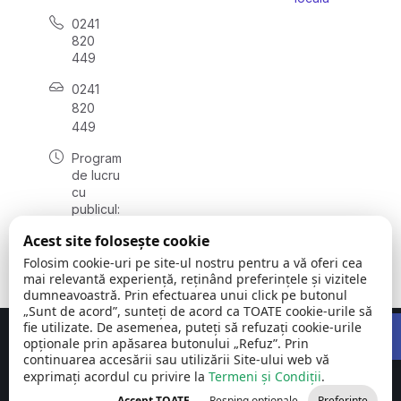
0241
820
449
0241
820
449
Program
de lucru
cu
publicul:
luni -
Acest site folosește cookie
vineri
08:00 –
Folosim cookie-uri pe site-ul nostru pentru a vă oferi cea
16:00
mai relevantă experiență, reținând preferințele și vizitele
dumneavoastră. Prin efectuarea unui click pe butonul
„Sunt de acord”, sunteți de acord ca TOATE cookie-urile să
Open 
fie utilizate. De asemenea, puteți să refuzați cookie-urile
Concept realizat de
Big Media Relații Publice SRL
opționale prin apăsarea butonului „Refuz”. Prin
continuarea accesării sau utilizării Site-ului web vă
exprimați acordul cu privire la
Comuna Siliștea
Termeni și Condiții
©
Toate
.
| județul
2026
drepturile
Accept TOATE
Resping opționale
Preferințe