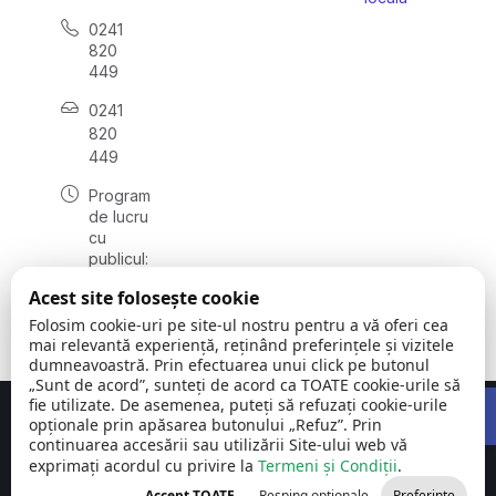
0241
820
449
0241
820
449
Program
de lucru
cu
publicul:
luni -
Acest site folosește cookie
vineri
08:00 –
Folosim cookie-uri pe site-ul nostru pentru a vă oferi cea
16:00
mai relevantă experiență, reținând preferințele și vizitele
dumneavoastră. Prin efectuarea unui click pe butonul
„Sunt de acord”, sunteți de acord ca TOATE cookie-urile să
Open 
fie utilizate. De asemenea, puteți să refuzați cookie-urile
Concept realizat de
Big Media Relații Publice SRL
opționale prin apăsarea butonului „Refuz”. Prin
continuarea accesării sau utilizării Site-ului web vă
exprimați acordul cu privire la
Comuna Siliștea
Termeni și Condiții
©
Toate
.
| județul
2026
drepturile
Accept TOATE
Resping opționale
Preferințe