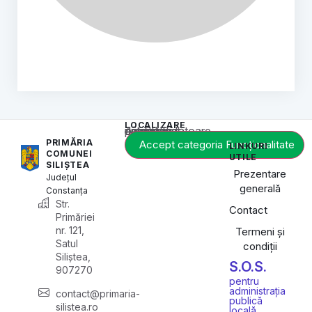
LOCALIZARE
Acest conținut este blocat până când acceptați categoria corespunzătoare de cookie-uri.
PRIMĂRIA
Accept categoria Funcționalitate
LINKURI
COMUNEI
UTILE
SILIȘTEA
Prezentare
Județul
generală
Constanța
Str.
Contact
Primăriei
nr. 121,
Termeni și
Satul
condiții
Siliștea,
S.O.S.
907270
pentru
administrația
contact@primaria-
publică
silistea.ro
locală