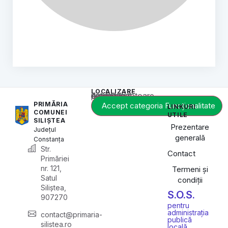
LOCALIZARE
Acest conținut este blocat până când acceptați categoria corespunzătoare de cookie-uri.
PRIMĂRIA
Accept categoria Funcționalitate
LINKURI
COMUNEI
UTILE
SILIȘTEA
Prezentare
Județul
generală
Constanța
Str.
Contact
Primăriei
nr. 121,
Termeni și
Satul
condiții
Siliștea,
S.O.S.
907270
pentru
administrația
contact@primaria-
publică
silistea.ro
locală