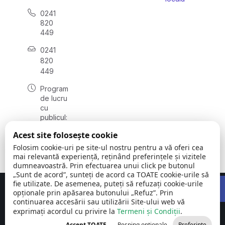
0241
820
449
0241
820
449
Program
de lucru
cu
publicul:
luni -
Acest site folosește cookie
vineri
08:00 –
Folosim cookie-uri pe site-ul nostru pentru a vă oferi cea
16:00
mai relevantă experiență, reținând preferințele și vizitele
dumneavoastră. Prin efectuarea unui click pe butonul
„Sunt de acord”, sunteți de acord ca TOATE cookie-urile să
Open 
fie utilizate. De asemenea, puteți să refuzați cookie-urile
Concept realizat de
Big Media Relații Publice SRL
opționale prin apăsarea butonului „Refuz”. Prin
continuarea accesării sau utilizării Site-ului web vă
exprimați acordul cu privire la
Comuna Siliștea
Termeni și Condiții
©
Toate
.
| județul
2026
drepturile
Accept TOATE
Resping opționale
Preferințe