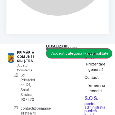
LOCALIZARE
Acest conținut este blocat până când acceptați categoria corespunzătoare de cookie-uri.
PRIMĂRIA
Accept categoria Funcționalitate
LINKURI
COMUNEI
UTILE
SILIȘTEA
Prezentare
Județul
generală
Constanța
Str.
Contact
Primăriei
nr. 121,
Termeni și
Satul
condiții
Siliștea,
S.O.S.
907270
pentru
administrația
contact@primaria-
publică
silistea.ro
locală