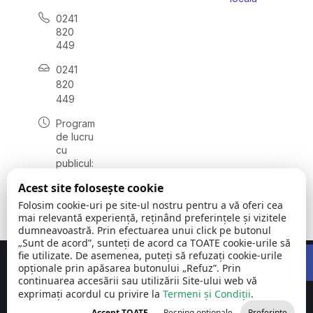
0241
820
449
0241
820
449
Program
de lucru
cu
publicul:
luni -
Acest site folosește cookie
vineri
08:00 –
Folosim cookie-uri pe site-ul nostru pentru a vă oferi cea
16:00
mai relevantă experiență, reținând preferințele și vizitele
dumneavoastră. Prin efectuarea unui click pe butonul
„Sunt de acord”, sunteți de acord ca TOATE cookie-urile să
Open 
fie utilizate. De asemenea, puteți să refuzați cookie-urile
Concept realizat de
Big Media Relații Publice SRL
opționale prin apăsarea butonului „Refuz”. Prin
continuarea accesării sau utilizării Site-ului web vă
exprimați acordul cu privire la
Comuna Siliștea
Termeni și Condiții
©
Toate
.
| județul
2026
drepturile
Accept TOATE
Resping opționale
Preferințe