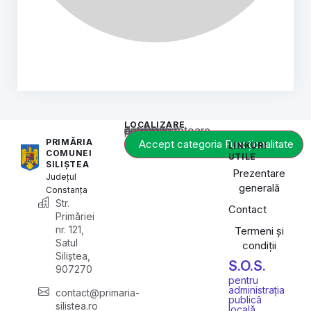
LOCALIZARE
Acest conținut este blocat până când acceptați categoria corespunzătoare de cookie-uri.
PRIMĂRIA
Accept categoria Funcționalitate
LINKURI
COMUNEI
UTILE
SILIȘTEA
Prezentare
Județul
generală
Constanța
Str.
Contact
Primăriei
nr. 121,
Termeni și
Satul
condiții
Siliștea,
S.O.S.
907270
pentru
administrația
contact@primaria-
publică
silistea.ro
locală