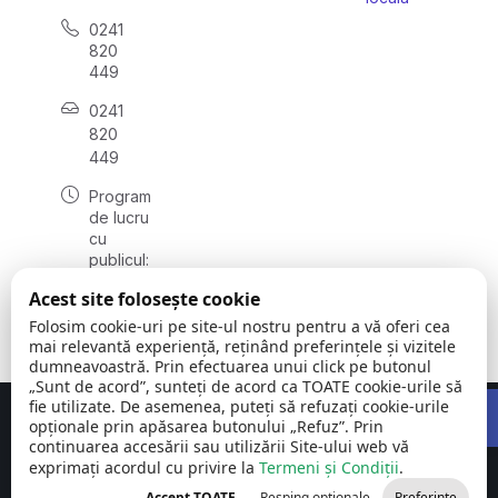
0241
820
449
0241
820
449
Program
de lucru
cu
publicul:
luni -
Acest site folosește cookie
vineri
08:00 –
Folosim cookie-uri pe site-ul nostru pentru a vă oferi cea
16:00
mai relevantă experiență, reținând preferințele și vizitele
dumneavoastră. Prin efectuarea unui click pe butonul
„Sunt de acord”, sunteți de acord ca TOATE cookie-urile să
Open 
fie utilizate. De asemenea, puteți să refuzați cookie-urile
Concept realizat de
Big Media Relații Publice SRL
opționale prin apăsarea butonului „Refuz”. Prin
continuarea accesării sau utilizării Site-ului web vă
exprimați acordul cu privire la
Comuna Siliștea
Termeni și Condiții
©
Toate
.
| județul
2026
drepturile
Accept TOATE
Resping opționale
Preferințe