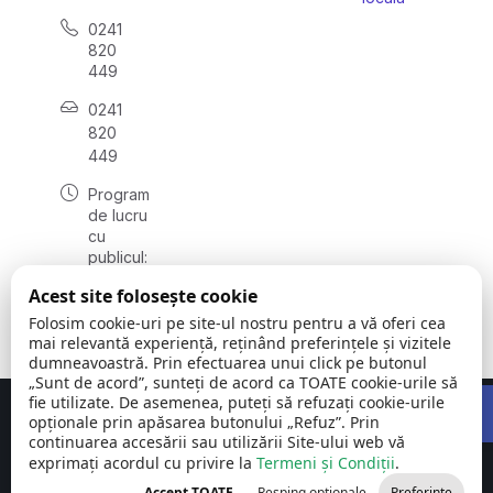
0241
820
449
0241
820
449
Program
de lucru
cu
publicul:
luni -
Acest site folosește cookie
vineri
08:00 –
Folosim cookie-uri pe site-ul nostru pentru a vă oferi cea
16:00
mai relevantă experiență, reținând preferințele și vizitele
dumneavoastră. Prin efectuarea unui click pe butonul
„Sunt de acord”, sunteți de acord ca TOATE cookie-urile să
Open 
fie utilizate. De asemenea, puteți să refuzați cookie-urile
Concept realizat de
Big Media Relații Publice SRL
opționale prin apăsarea butonului „Refuz”. Prin
continuarea accesării sau utilizării Site-ului web vă
exprimați acordul cu privire la
Comuna Siliștea
Termeni și Condiții
©
Toate
.
| județul
2026
drepturile
Accept TOATE
Resping opționale
Preferințe