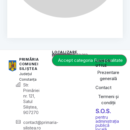
LOCALIZARE
Acest conținut este blocat până când acceptați categoria corespunzătoare de cookie-uri.
PRIMĂRIA
Accept categoria Funcționalitate
LINKURI
COMUNEI
UTILE
SILIȘTEA
Prezentare
Județul
generală
Constanța
Str.
Contact
Primăriei
nr. 121,
Termeni și
Satul
condiții
Siliștea,
S.O.S.
907270
pentru
administrația
contact@primaria-
publică
silistea.ro
locală