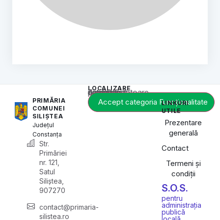
LOCALIZARE
Acest conținut este blocat până când acceptați categoria corespunzătoare de cookie-uri.
PRIMĂRIA
Accept categoria Funcționalitate
LINKURI
COMUNEI
UTILE
SILIȘTEA
Prezentare
Județul
generală
Constanța
Str.
Contact
Primăriei
nr. 121,
Termeni și
Satul
condiții
Siliștea,
S.O.S.
907270
pentru
administrația
contact@primaria-
publică
silistea.ro
locală