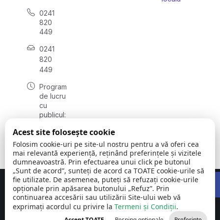
0241
820
449
0241
820
449
Program
de lucru
cu
publicul:
luni -
Acest site folosește cookie
vineri
08:00 –
Folosim cookie-uri pe site-ul nostru pentru a vă oferi cea
16:00
mai relevantă experiență, reținând preferințele și vizitele
dumneavoastră. Prin efectuarea unui click pe butonul
„Sunt de acord”, sunteți de acord ca TOATE cookie-urile să
Open 
fie utilizate. De asemenea, puteți să refuzați cookie-urile
Concept realizat de
Big Media Relații Publice SRL
opționale prin apăsarea butonului „Refuz”. Prin
continuarea accesării sau utilizării Site-ului web vă
exprimați acordul cu privire la
Comuna Siliștea
Termeni și Condiții
©
Toate
.
| județul
2026
drepturile
Accept TOATE
Resping opționale
Preferințe