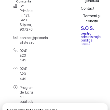
generală
Constanța
Str.
Contact
Primăriei
nr. 121,
Termeni și
Satul
condiții
Siliștea,
S.O.S.
907270
pentru
administrația
contact@primaria-
publică
silistea.ro
locală
0241
820
449
0241
820
449
Program
de lucru
cu
publicul:
luni -