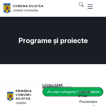
COMUNA SILIȘTEA
Județul
Constanța
Programe și proiecte
LOCALIZARE
Acest conținut este blocat până când acceptați categoria corespunzătoare de cookie-uri.
PRIMĂRIA
Accept categoria Funcționalitate
LINKURI
COMUNEI
UTILE
SILIȘTEA
Prezentare
Județul